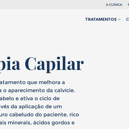
A CLÍNICA
TRATAMENTOS
ia Capilar
tratamento que melhora a
 o aparecimento da calvície.
belo e ativa o ciclo de
mem
Mulher
e
t
avés da aplicação de um
ro cabeludo do paciente, rico
is minerais, ácidos gordos e