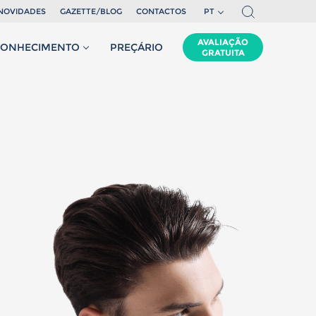
NOVIDADES
GAZETTE/BLOG
CONTACTOS
PT
EN
AVALIAÇÃO
CONHECIMENTO
PREÇÁRIO
GRATUITA
FR
,
enho
anos