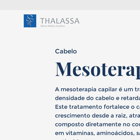
Cabelo
Mesoterap
Olá,
chamo-me
A mesoterapia capilar é um 
densidade do cabelo e retarda
Este tratamento fortalece o ca
sou
Ho
crescimento desde a raiz, atr
composto diretamente no cou
em vitaminas, aminoácidos, sa