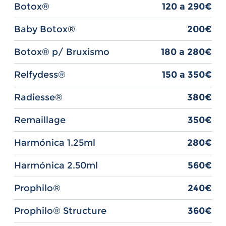
Botox®
120 a 290€
Baby Botox®
200€
Botox® p/ Bruxismo
180 a 280€
Relfydess®
150 a 350€
Radiesse®
380€
Remaillage
350€
Harmónica 1.25ml
280€
Harmónica 2.50ml
560€
Prophilo®
240€
Prophilo® Structure
360€