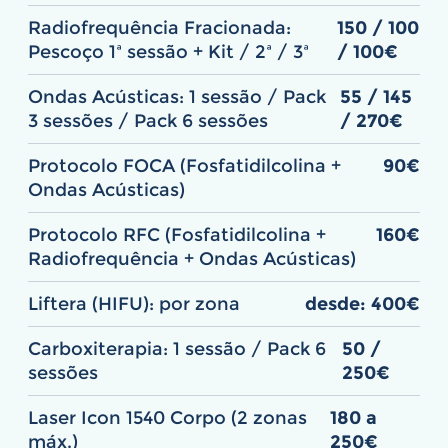
Radiofrequência Fracionada:
150 / 100
Pescoço 1ª sessão + Kit / 2ª / 3ª
/ 100€
Ondas Acústicas: 1 sessão / Pack
55 / 145
3 sessões / Pack 6 sessões
/ 270€
Protocolo FOCA (Fosfatidilcolina +
90€
Ondas Acústicas)
Protocolo RFC (Fosfatidilcolina +
160€
Radiofrequência + Ondas Acústicas)
Liftera (HIFU): por zona
desde: 400€
Carboxiterapia: 1 sessão / Pack 6
50 /
sessões
250€
Laser Icon 1540 Corpo (2 zonas
180 a
máx.)
250€