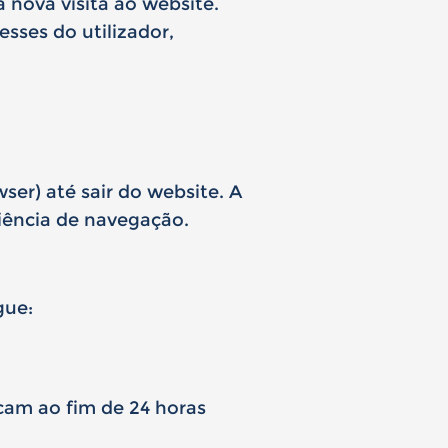
a nova visita ao website.
sses do utilizador,
er) até sair do website. A
iência de navegação.
gue:
cam ao fim de 24 horas