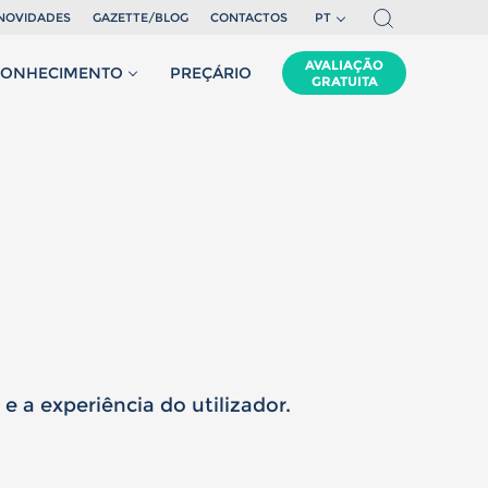
NOVIDADES
GAZETTE/BLOG
CONTACTOS
PT
EN
AVALIAÇÃO
CONHECIMENTO
PREÇÁRIO
GRATUITA
FR
,
enho
anos
e a experiência do utilizador.