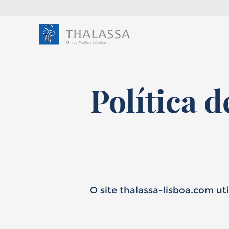
Política 
Olá,
chamo-me
sou
Ho
O site thalassa-lisboa.com ut