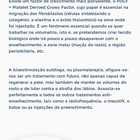
Existe um factor de crescimento mais polivalente, o PDGF
= Platelet Derived Grows Factor, cujo papel é essencial na
migração dos fibroblastos (células sintetizando o
colagénio, a elastina e o ácido hialurónico) na zona onde
foi injectado. É um fenómeno essencial quando se quer
trabalhar na volumetria, isto é, se pretendemos criar tecido
biológico onde irá pouco a pouco desaparecer com o
envelhecimento: a zona malar (maçãs do rosto), a região
periorbitária, etc.
A bioestimulação autóloga, ou plasmaterapia, afigura-se-
nos ser um tratamento com futuro, não apenas capaz de
regenerar a pele, mas também de manter os volumes do
rosto e de lutar contra a atrofia dos lábios. Associa-se
perfeitamente a todos os outros tratamentos anti-
envelhecimento, tais como a rádiofrequência, o mesolift, o
botox ou as injecções de preenchimento.