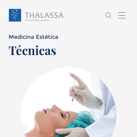
Medicina Estética
Técnicas
Chamo-me
sou
,
Homem
Mulher
E
tenho
anos