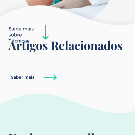
Saiba mais
sobre
Artigos Relacionados
Técnicas
Saber mais