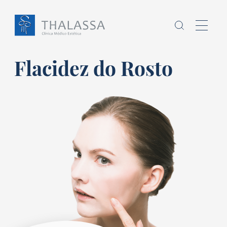
Flacidez do Rosto
Chamo-me
sou
,
Homem
Mulher
E
tenho
anos