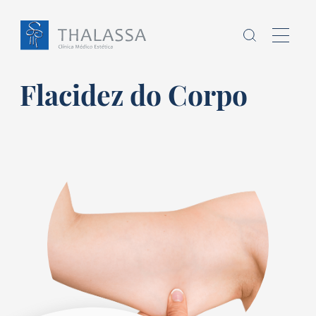
Flacidez do Corpo
Chamo-me
sou
,
Homem
Mulher
E
tenho
anos